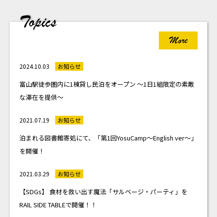
Topics
More
2024.10.03
お知らせ
富山駅徒歩圏内に1棟貸し民泊をオープン ～1日1組限定の素敵
な滞在を提供～
2021.07.19
お知らせ
泊まれる図書館寄処にて、「第1回YosuCamp～English ver～」
を開催！
2021.03.29
お知らせ
【SDGs】 食材を救い出す魔法「サルベージ・パーティ」を
RAIL SIDE TABLEで開催！！